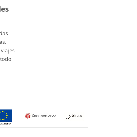
les
adas
as,
 viajes
 todo